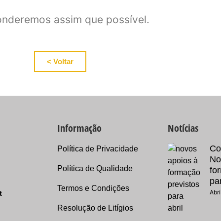
nderemos assim que possível.
< Voltar
Informação
Notícias
Co
Política de Privacidade
No
Política de Qualidade
fo
par
Termos e Condições
Abri
t
Resolução de Litígios