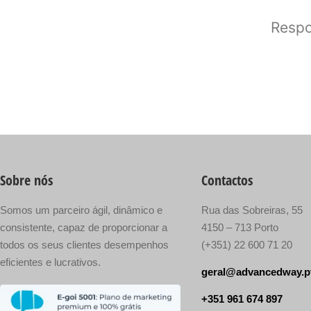
Respo
Sobre nós
Contactos
Somos um parceiro ágil, dinâmico e
Rua das Sobreiras, 55
consistente, capaz de proporcionar a
4150 – 713 Porto
todos os seus clientes desempenhos
(+351) 22 600 71 20
eficientes e lucrativos.
geral@advancedway.p
+351 961 674 897