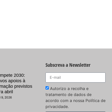
Subscreva a Newsletter
mpete 2030:
vos apoios à
rmação previstos
Autorizo a recolha e
a abril
tratamento de dados de
l 9, 2026
acordo com a nossa Política de
privacidade.