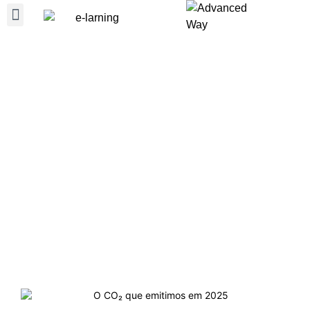
QUEM SOMOS
ÁREAS DE ATIVIDADE
A ELETRICIDADE QUE CONSUMIMOS E O
CO₂ QUE EMITIMOS, EM 2025